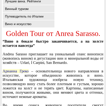
Лучшие вина. Рейтинги
Винный туризм
Путеводитель по Италии
Вино и искусство
Golden Tour от Anrea Sarasso.
“Вино в бокале быстро заканчивается, а на холсте
остается навсегда”
Andrea Sarasso приглашает на уникальный сеанс винописи
(живопись вином) и дегустацию вин и минеральной воды от
хозяйств – Urlari, I Carpini, San Bernardo.
Арианна Греко
– основательница нового направления в
искусстве, которое объединило живопись и вино.
Итальянская художница изобрела новую технику,
позволяющую вину стать более плотным и густым, хорошо
ложится на холст и не терять цвет. Картины, написанные
вином, получаются живыми, они меняют цвета и оттенки,
источают нежные ароматы.
Во время сеанса живописи посетители смогут