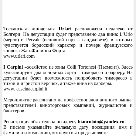
Тосканская винодельня
Urlari
расположена недалеко от
Болгери. На дегустации будет представлено два вина: L’Urlo
(мерло) и Pervale (основной сорт – санджовезе), в которых
чувствуется бордоский характер и почерк французского
энолога Жан-Филиппа Форта.
www.urlari.com
I Carpini
–хозяйство из зоны Colli Tortonesi (Пьемонт). Здесь
культивируют два основных сорта – тиморассо и барберу. На
дегустации будет возможность попробовать тиморассо в
тихой и игристой версиях, а также вина из барберы.
www. cascinacarpini.it
Мероприятие рассчитано на профессионалов винного рынка:
представителей виноторговых компаний, журналистов и
блоггеров.
Регистрация обязательна по адресу
biancoloto@yandex.ru
.
В письме указывайте желаемую дату посещения, имя и
фамилию и компанию, которую вы представляете.