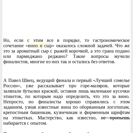
Но, если с этим все в порядке, то гастрономическое
сочетание «
вино и сыр
» оказалось сложной задачей. Что же
это за ароматный сыр с рыжей корочкой, а это грана подано
или пармиджано реджано? Такие вопросы мучили
финалистов, многие из них так и остались без ответов.
А Павел Швец, ведущий финала и первый «Лучший сомелье
России», уже рассказывает про горе-маляров, которые
заляпали бутылки краской, оставив лишь маленькие кусочки
этикеток, по которым надо определить, что это за вино.
Непросто, но финалисты хорошо справились с этим
заданием, узнав известные вина по оборванным логотипам,
крепостным башенкам, кузнечикам и фирменным шрифтам
на этикетках. Мастерство, как известно,
не пропьешь
набирается с опытом.