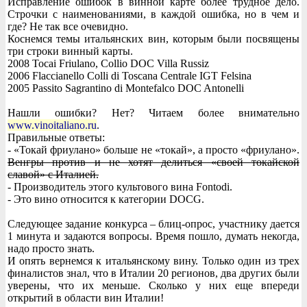
Исправление ошибок в винной карте более трудное дело.
Строчки с наименованиями, в каждой ошибка, но в чем и
где? Не так все очевидно.
Коснемся темы итальянских вин, которым были посвящены
три строки винный карты.
2008 Tocai Friulano, Collio DOC Villa Russiz
2006 Flaccianello Colli di Toscana Centrale IGT Felsina
2005 Passito Sagrantino di Montefalco DOC Antonelli
Нашли ошибки? Нет? Читаем более внимательно
www.vinoitaliano.ru
.
Правильные ответы:
- «Токай фриулано» больше не «токай», а просто «фриулано».
Венгры против и не хотят делиться «своей токайской
славой» с Италией.
- Производитель этого культового вина Fontodi.
- Это вино относится к категории DOCG.
Следующее задание конкурса – блиц-опрос, участнику дается
1 минута и задаются вопросы. Время пошло, думать некогда,
надо просто знать.
И опять вернемся к итальянскому вину. Только один из трех
финалистов знал, что в Италии 20 регионов, два других были
уверены, что их меньше. Сколько у них еще впереди
открытий в области вин Италии!