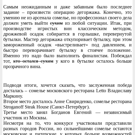
Самым неожиданным и даже забавным было последнее
задание – произвести операцию дегоржажа. Конечно, это
умению не из арсенала сомелье, но профессионал своего дела
должен уметь выйти
сухим
из любой ситуации. Итак, при
производстве игристых вин классическим методом,
дрожжевой осадок собирается в горлышке, перевернутой
бутылки. Мастер дегоржажа откупоривает бутылку, при этом
замороженный осадок «выстреливает» под давлением, и
быстро переворачивает бутылку в стоячее положение.
Именно это надо было выполнить финалистам. Побеждал
тот,
кто остался сухим
у кого в бутылке осталось больше
прозрачного вина.
Подводя итоги, хочется сказать, что заслуженная победа
досталась – сомелье московского ресторана Letto Владиславу
Маркину.
Второе место досталось Анне Свириденко, сомелье ресторана
Stroganoff Steak House (Санкт-Петербург).
Третье место занял Богданов Евгений — независимый
участник из Москвы.
Несмотря на то, что конкурсе участвовали представили
разных городов России, но сильнейшими сомелье остаются
московские и питерские, у которых больше возможностей