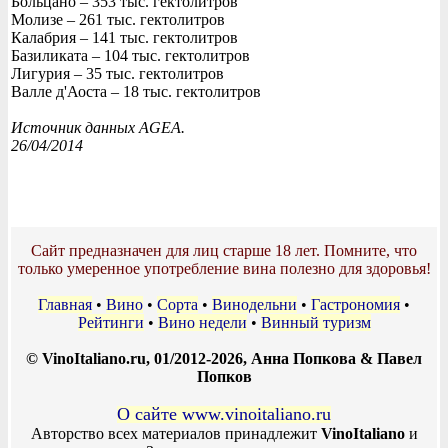
Больцано – 353 тыс. гектолитров
Молизе – 261 тыс. гектолитров
Калабрия – 141 тыс. гектолитров
Базиликата – 104 тыс. гектолитров
Лигурия – 35 тыс. гектолитров
Валле д'Аоста – 18 тыс. гектолитров
Источник данных AGEA.
26/04/2014
Сайт предназначен для лиц старше 18 лет. Помните, что
только умеренное употребление вина полезно для здоровья!
Главная
•
Вино
•
Сорта
•
Винодельни
•
Гастрономия
•
Рейтинги
•
Вино недели
•
Винный туризм
© VinoItaliano.ru, 01/2012-2026, Анна Попкова & Павел
Попков
О сайте www.vinoitaliano.ru
Авторство всех материалов принадлежит
VinoItaliano
и