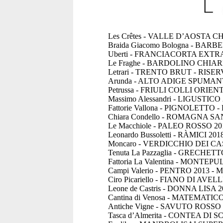
Les Crêtes - VALLE D’AOSTA C
Braida Giacomo Bologna - BAR
Uberti - FRANCIACORTA EXTR
Le Fraghe - BARDOLINO CHIAR
Letrari - TRENTO BRUT - RISE
Arunda - ALTO ADIGE SPUMAN
Petrussa - FRIULI COLLI ORIE
Massimo Alessandri - LIGUSTICO 
Fattorie Vallona - PIGNOLET
Chiara Condello - ROMAGNA S
Le Macchiole - PALEO ROSSO 201
Leonardo Bussoletti - RÀMICI 201
Moncaro - VERDICCHIO DEI CA
Tenuta La Pazzaglia - GRECHET
Fattoria La Valentina - MON
Campi Valerio - PENTRO 2013 - 
Ciro Picariello - FIANO DI AVEL
Leone de Castris - DONNA LISA 2
Cantina di Venosa - MATEMATICO
Antiche Vigne - SAVUTO ROSSO
Tasca d’Almerita - CONTEA DI