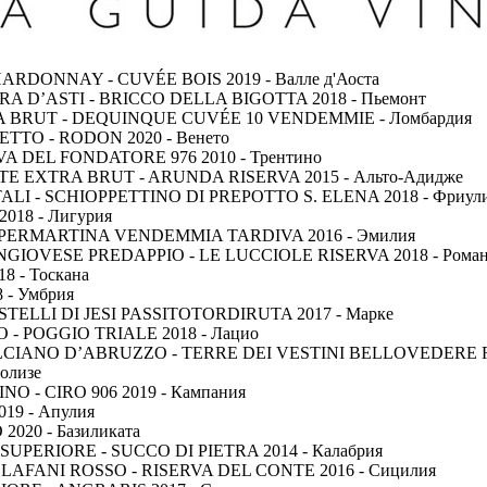
HARDONNAY - CUVÉE BOIS 2019 - Валле д'Аоста
BERA D’ASTI - BRICCO DELLA BIGOTTA 2018 - Пьемонт
A BRUT - DEQUINQUE CUVÉE 10 VENDEMMIE - Ломбардия
ETTO - RODON 2020 - Венето
RVA DEL FONDATORE 976 2010 - Трентино
TE EXTRA BRUT - ARUNDA RISERVA 2015 - Альто-Адидже
NTALI - SCHIOPPETTINO DI PREPOTTO S. ELENA 2018 - Фриул
2018 - Лигурия
TO - PERMARTINA VENDEMMIA TARDIVA 2016 - Эмилия
ANGIOVESE PREDAPPIO - LE LUCCIOLE RISERVA 2018 - Роман
8 - Тоскана
8 - Умбрия
STELLI DI JESI PASSITOTORDIRUTA 2017 - Марке
TO - POGGIO TRIALE 2018 - Лацио
TEPULCIANO D’ABRUZZO - TERRE DEI VESTINI BELLOVEDERE R
Молизе
LINO - CIRO 906 2019 - Кампания
019 - Апулия
 2020 - Базиликата
 SUPERIORE - SUCCO DI PIETRA 2014 - Калабрия
 SCLAFANI ROSSO - RISERVA DEL CONTE 2016 - Сицилия