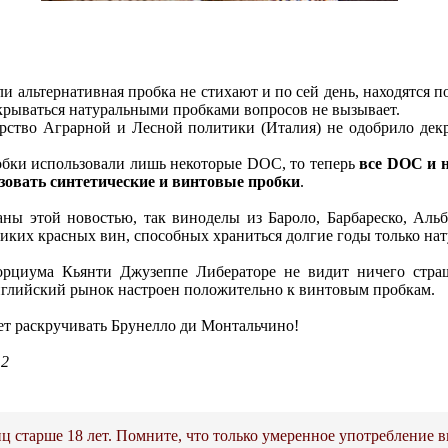
и альтернативная пробка не стихают и по сей день, находятся по
рываться натуральными пробками вопросов не вызывает.
ство Аграрной и Лесной политики (Италия) не одобрило дек
обки использовали лишь некоторые DOC, то теперь
все DOC и 
ьзовать синтетические и винтовые пробки
.
ы этой новостью, так виноделы из Бароло, Барбареско, Альб
ликих красных вин, способных храниться долгие годы только на
орциума Кьянти Джузеппе Либераторе не видит ничего страш
нглийский рынок настроен положительно к винтовым пробкам.
дет раскручивать Брунелло ди Монтальчино!
12
ц старше 18 лет. Помните, что только умеренное употребление в