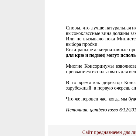
Споры, что лучше натуральная ил
высококлассные вина должны зак
Или не вызывало пока Министер
выбора пробки.
Если раньше альтернативные пр
для крю и подзон) могут испол
Многие Консорциумы взволнован
призванием использовать для ве
В то время как директор Конс
зарубежный, в первую очередь а
Что же неровен час, когда мы бу
Источник: gambero rosso 6/12/20
Сайт предназначен для ли