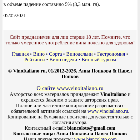
в объеме падение составило 5% (8,3 млн. гл).
05/05/2021
Сайт предназначен для лиц старше 18 лет. Помните, что
только умеренное употребление вина полезно для здоровья!
Главная
•
Вино
•
Сорта
•
Винодельни
•
Гастрономия
•
Рейтинги
•
Вино недели
•
Винный туризм
© VinoItaliano.ru, 01/2012-2026, Анна Попкова & Павел
Попков
О сайте www.vinoitaliano.ru
Авторство всех материалов принадлежит
VinoItaliano
и
охраняется Законом о защите авторских прав.
Полное или частичное копирование разрешается с
обязательной активной ссылкой на
www.vinoitaliano.ru
.
Копирование на бумажные носители допускается только с
согласия автора.
Контактный e-mail:
biancoloto@gmail.com
Контактные лица: Анна Попкова и Павел Попков
Наши другие проекты:
www.biancoloto.com