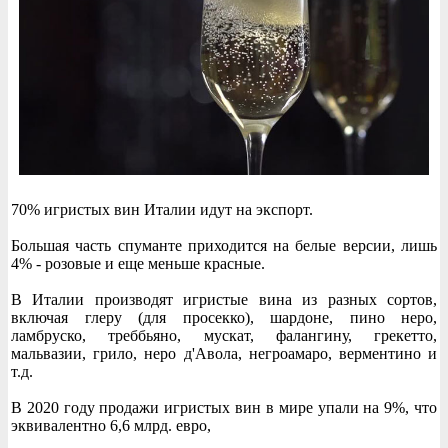
70% игристых вин Италии идут на экспорт.
Большая часть спуманте приходится на белые версии, лишь
4% - розовые и еще меньше красные.
В Италии производят игристые вина из разных сортов,
включая глеру (для просекко), шардоне, пино неро,
ламбруско, треббьяно, мускат, фалангину, грекетто,
мальвазии, грило, неро д'Авола, негроамаро, верментино и
т.д.
В 2020 году продажи игристых вин в мире упали на 9%, что
эквивалентно 6,6 млрд. евро,