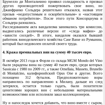
Брунелло ди Монтальчино проявил солидарность и призвал
других производителей пожертвовать свое вино, но
Джанфранко Сольдера решительно отказался, назвав этот
призыв «недопустимым и оскорбительным» и «настоящим
обманом потребителя». После этого пути Консорциума и
Сольдера разошлись.
Расследованием акта вандализма занимались три комиссии,
выдвигались различные версии от «следа мафии» до
«зависти соседей». В итоге, вандалом оказался бывший
работник винодельческого хозяйства Case Basse из Румынии,
который был недоволен оплатой своего труда.
4. Кража премиальных вин на сумму 40 тысяч евро.
В октябре 2013 года в Форли со склада MGM Mondo del Vino
были украдены вина на сумму 40 тысяч евро, среди которых
Sassicaia с 1980 по 2009 гг., а также Ornellaia, Masseto, Brunello
di Montalcino, калифорнийский Opus One и другие. Всего
похищено 312 бутылок. Предположительно воры
направились по направлению к Милану, дальше их след
затерялся, остается только гадать, были похитители
ценителями хороших вин с небольшими материальными
возможностями или исполняли заказ коллекционеров.
Ну и напоследок хочется добавить, что вино вместе с сыром,