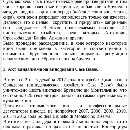
Суть заключалась в том, что некоторые производители, в том
числе хорошо известные и крупные, добавляли в Брунелло
международные сорта винограда (каберне совиньон, мерло,
сира), хотя закон разрешает использовать только санджовезе.
Делалось это с целью «скруглить и приручить» капризный
сорт санджовезе. В числе подозреваемых оказалось 42
винодельческих хозяйства, среди которых Антинори,
Фрескобальди, Банфи, Аржано и другие.
Было проведено расследование, в ходе которого некоторые
вина были понижены в категории и соответственно в
стоимости. Брунеллополи сильно подмочил репутацию
итальянских вин и сбросил цены на брунелло.
3. Акт вандализма на винодельни Case Basse.
В ночь со 2 на 3 декабря 2012 года в погребах Джанфранко
Сольдеры (винодельческое хозяйство Case Basse) было
уничтожено шесть винтажей Брунелло ди Монтальчино, что
составило 626 гектолитров одного из самых престижных и
культовых вин.
Ценители итальянского вина и профессиональные
дегустаторы никогда не попробуют 2007, 2008, 2009, 2010,
2011 и 2012 года Soldera Brunello di Montalcino Riserva.
В итоге семья Сольдера потеряла 6-7 миллионов евро, что-то
покрыла страховка, но далеко не полностью. Консорциум