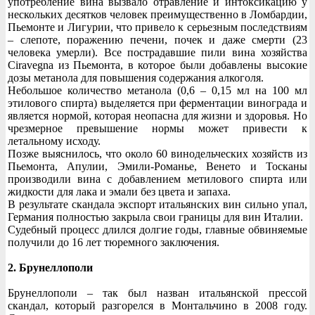
употребление вина вызвало отравление и интоксикацию у
нескольких десятков человек преимущественно в Ломбардии,
Пьемонте и Лигурии, что привело к серьезным последствиям
– слепоте, поражению печени, почек и даже смерти (23
человека умерли). Все пострадавшие пили вина хозяйства
Ciravegna из Пьемонта, в которое были добавлены высокие
дозы метанола для повышения содержания алкоголя.
Небольшое количество метанола (0,6 – 0,15 мл на 100 мл
этилового спирта) выделяется при ферментации винограда и
является нормой, которая неопасна для жизни и здоровья. Но
чрезмерное превышение нормы может привести к
летальному исходу.
Позже выяснилось, что около 60 винодельческих хозяйств из
Пьемонта, Апулии, Эмили-Романье, Венето и Тосканы
производили вина с добавлением метилового спирта или
жидкости для лака и эмали без цвета и запаха.
В результате скандала экспорт итальянских вин сильно упал,
Германия полностью закрыла свои границы для вин Италии.
Судебный процесс длился долгие годы, главные обвиняемые
получили до 16 лет тюремного заключения.
2. Брунеллополи
Брунеллополи – так был назван итальянской прессой
скандал, который разгорелся в Монтальчино в 2008 году.