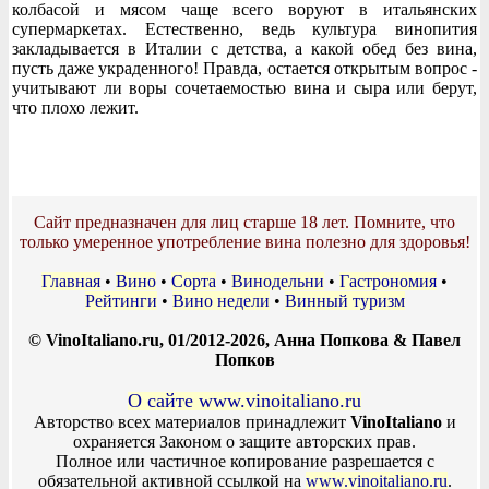
колбасой и мясом чаще всего воруют в итальянских
супермаркетах. Естественно, ведь культура винопития
закладывается в Италии с детства, а какой обед без вина,
пусть даже украденного! Правда, остается открытым вопрос -
учитывают ли воры сочетаемостью вина и сыра или берут,
что плохо лежит.
Сайт предназначен для лиц старше 18 лет. Помните, что
только умеренное употребление вина полезно для здоровья!
Главная
•
Вино
•
Сорта
•
Винодельни
•
Гастрономия
•
Рейтинги
•
Вино недели
•
Винный туризм
© VinoItaliano.ru, 01/2012-2026, Анна Попкова & Павел
Попков
О сайте www.vinoitaliano.ru
Авторство всех материалов принадлежит
VinoItaliano
и
охраняется Законом о защите авторских прав.
Полное или частичное копирование разрешается с
обязательной активной ссылкой на
www.vinoitaliano.ru
.