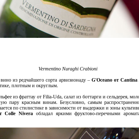
Vermentino Nuraghi Crabioni
 вино из редчайшего сорта арвизионаду –
G'Oceano от Cantina 
тике, плотным и округлым.
ьфее из фраттау от Filia-Uda, салат из боттарги и сельдерея, м
льную пару красным винам. Безусловно, самым распростране
чается по стилистике в зависимости от выдержки и зоны культив
 Colle Nivera
обладал яркими фруктово-перечными аромат