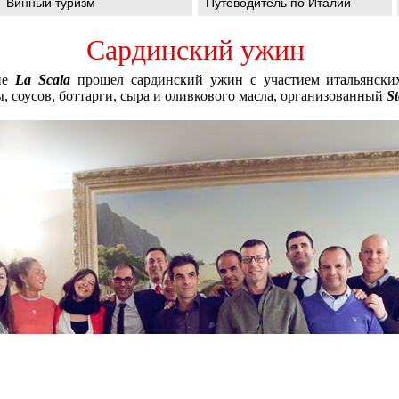
Винный туризм
Путеводитель по Италии
Сардинский ужин
ане
La Scala
прошел сардинский ужин с участием итальянских
ы, соусов, боттарги, сыра и оливкового масла, организованный
S