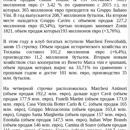
миллионов евро (+ 3,42 % по сравнению с 2015 г.), из
которых 365 миллионов евро приходится на Gruppo Italiano
Vini. В год выпускается 208,7 миллионов бутылок. На втором
месте находится Gruppo Caviro с объемом продаж 227,2
миллионов евро (0,54%), третью позицию занимает Zonin
1821, объем продаж которых193 миллионов евро (+3,76%).
В этом году в клуб богатых вступили Marchesi Frescobaldi,
заняв 15 строчку. Объем продаж исторического хозяйства из
Тосканы составил 101,2 миллионов евро (+6,4%),
производство 11,2 миллионов бутылок. Вторым новым
хозяйством стал кооператив из Венето Marca vini e spumanti,
объем продаж которых вырос на 33,71% по сравнению с
прошлым годом и достиг 101 млн. евро, производство 35
млн. бутылок.
На четверной строчке расположились Marchesi Antinori
(объем продаж 192,2 млн. евро), дальше идут Cavit (объем
продаж 177.9 млн. евро), Fratelli Martini (объем продаж 173,9
млн. евро), Casa Vinicola Botter Carlo & C. (объем продаж 165
млн. евро), Gruppo Mezzacorona (объем продаж 163,4 млн.
евро), Gruppo Santa Margherita (объем продаж 157 млн. евро),
Enoitalia (объем продаж 147,5 млн. евро), Italian Wine Brands
(объем продаж 146 млн. евро), Cantina di Soave (объем продаж