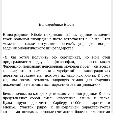
Виноградники Ribote
Виноградники Ribote покрывают 25 га, единое владение
такой большой площади не часто встречается в Ланге. Этот
момент, а также отсутствие соседей, упрощает вопрос
ведения биологического виноградарства.
«Я бы хотел получить bio сертификат, но мой отец
придерживается другой философии, - рассказывает
Фабрицио, поправляя непокорный молодой побег, - он всегда
говорит, что от химический удобрений на виноградниках
первыми страдаем мы, поэтому их надо исключить. К тому
же, мы хотим оставить здоровую землю для будущих
поколений, а не заниматься маркетинговыми уловками».
Белые почвы, на которых размещаются виноградники Ribote,
представляют собой смесь известняка, глины и песка.
Культивируют дольчетто, барберу, неббиоло, арнеис и
вионье. Участок рядом с винодельней характеризуется
красными почвами, которые считаются более подходящими