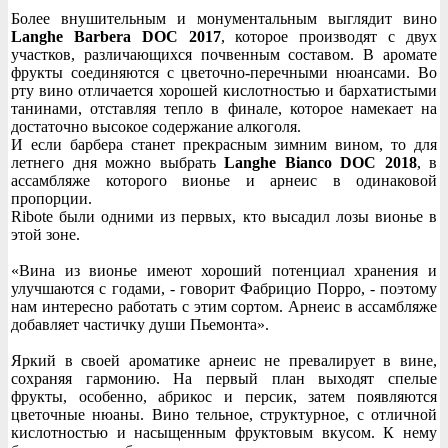
Более внушительным и монументальным выглядит вино
Langhe Barbera DOC 2017
, которое производят с двух
участков, различающихся почвенным составом. В аромате
фрукты соединяются с цветочно-перечными нюансами. Во
рту вино отличается хорошей кислотностью и бархатистыми
танинами, отставляя тепло в финале, которое намекает на
достаточно высокое содержание алкоголя.
И если барбера станет прекрасным зимним вином, то для
летнего дня можно выбрать
Langhe Bianco DOC 2018
, в
ассамбляже которого вионье и арнеис в одинаковой
пропорции.
Ribote были одними из первых, кто высадил лозы вионье в
этой зоне.
«Вина из вионье имеют хороший потенциал хранения и
улучшаются с годами, - говорит Фабрицио Порро, - поэтому
нам интересно работать с этим сортом. Арнеис в ассамбляже
добавляет частичку души Пьемонта».
Яркий в своей ароматике арнеис не превалирует в вине,
сохраняя гармонию. На первый план выходят спелые
фрукты, особенно, абрикос и персик, затем появляются
цветочные нюаны. Вино тельное, структурное, с отличной
кислотностью и насыщенным фруктовым вкусом. К нему