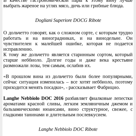
В качестве гастрономической пары к этому вину лучше
выбрать жареное на углях мясо, дичь или грибные блюда.
Dogliani Superiore DOCG Ribote
О дольчетто говорят, как о сложном сорте, с которым трудно
работать и на виноградниках, и на винодельне. Он
чувствителен к малейшей ошибке, которая не подается
исправлению.
К тому же дольчетто является старинным сортом, который
старше неббиоло. Долгие годы и даже века крестьяне
размножали лозы, тем самым, ослабив их.
«В прошлом вина из дольчетто были более популярными,
сейчас ситуация изменилась – все хотят неббиоло, поэтому
приходится менять посадки», - рассказывает Фабрицио.
Langhe Nebbiolo DOC 2016
разбавляет фиалковые лепестки
ароматами красной сливы, легким земляничным джемом и
бальзамическими нюансами, вино структурное, свежее, с
гладкими танинами и длительным послевкусием.
Langhe Nebbiolo DOC Ribote