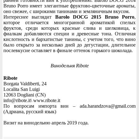
ранней готовности вин к употреблению. Barolo DOCG 2014
Bruno Porro имеет элегантные фруктово-цветочные ароматы,
оно свежее, с широкими танинами и земляничным вкусом.
Интереснее выглядит
Barolo DOCG 2015 Bruno Porro
,
которое отличается многогранной ароматикой спелых
фруктов, среди которых красные слива и шелковица, к
фиалкам добавляются специи и древесные тона. Отличная
кислотность и бархатистые танины, с учетом того, что вино
было открыто за несколько дней до дегустации, длительное
послевкусие оставляет в финале оттенок горького шоколада.
Винодельня Ribote
Ribote
Borgata Valdiberti, 24
Localita San Luigi
12063 Dogliani (CN)
info@ribote.it\ www.ribote.it
По вопросам импорта вин – ada.harandzova@gmail.com
(Адриана, русский язык)
Визит на винодельню апрель 2019 года.