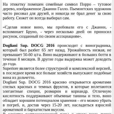
На этикетку помешен семейные символ Порро – тутовое
дерево, изображенное Джанни Галло. Пьемонтских художник
часто рисовал для друзей, и никогда не брал денег за свою
работу. Сюжет он всегда выбирал сам.
«Сделав новое вино, мы пробовали его с Джанни, -
вспоминает Бруно, - через несколько дней он приносил
рисунок, созданный по своим ассоциациям».
Dogliani Sup. DOCG 2016
происходит с виноградника,
который был разбит 65 лет назад. Урожайность низкая, не
превышает 50-60 ц/га. Вино выдерживают в больших ботти в
течение 8 месяцев. В другие годы выдержка может доходить
до года.
Superiore является более структурной и комплексной версией,
в последнее время все больше хозяйств выпускают подобные
вина из дольчетто.
Dogliani Sup. DOCG 2016 красиво открывается ароматами
спелых красных и темных фруктов, в которые вплетаются
элегантные специи, розмарин и кориандр. Отличную
кислотность поддерживают объемные танины и тело, вино
обладает хорошим потенциалом хранения – его можно убрать
в погреб, и, достав через 15-20 лет, насладиться взрослой
ароматикой и бархатистым вкусом.