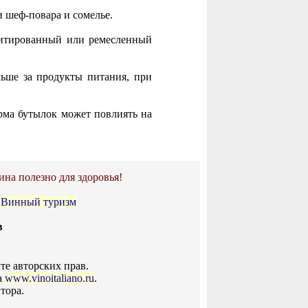
и шеф-повара и сомелье.
митированный или ремесленный
льше за продукты питания, при
орма бутылок может повлиять на
ина полезно для здоровья!
•
Винный туризм
в
те авторских прав.
а
www.vinoitaliano.ru
.
тора.