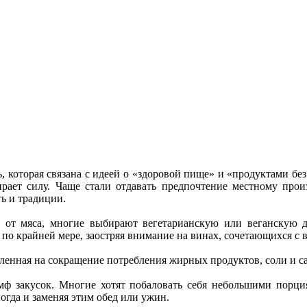
, которая связана с идеей о «здоровой пище» и «продуктами бе
рает силу. Чаще стали отдавать предпочтение местному произ
ь и традиции.
 от мяса, многие выбирают вегетарианскую или веганскую д
 по крайней мере, заостряя внимание на винах, сочетающихся с
ленная на сокращение потребления жирных продуктов, соли и са
мф закусок. Многие хотят побаловать себя небольшими порц
гда и заменяя этим обед или ужин.