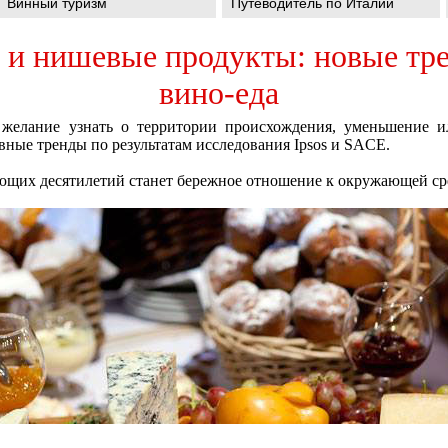
Винный туризм
Путеводитель по Италии
 и нишевые продукты: новые тре
вино-еда
желание узнать о территории происхождения, уменьшение ил
вные тренды по результатам исследования Ipsos и SACE.
ющих десятилетий станет бережное отношение к окружающей ср