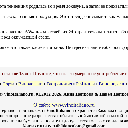
эта тенденция родилась во время локдауна, а затем ее подхватил
я и эксклюзивная продукция. Этот тренд описывают как «ли
аправление: 63% покупателей из 24 стран готовы платить бо
я вред окружающей среде.
овке, это также касается и вина. Интересная или необычная ф
ц старше 18 лет. Помните, что только умеренное употребление в
•
Сорта
•
Винодельни
•
Гастрономия
•
Рейтинги
•
Вино недели
© VinoItaliano.ru, 01/2012-2026, Анна Попкова & Павел Попко
О сайте www.vinoitaliano.ru
атериалов принадлежит
VinoItaliano
и охраняется Законом о защи
ое копирование разрешается с обязательной активной ссылкой н
рование на бумажные носители допускается только с согласия ав
Контактный e-mail:
biancoloto@gmail.com