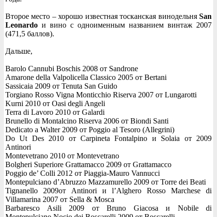
Второе место – хорошо известная тосканская винодельня
San
Leonardo
и вино с одноименным названием винтаж 2007
(471,5 баллов).
Дальше,
Barolo Cannubi Boschis 2008 от Sandrone
Amarone della Valpolicella Classico 2005 от Bertani
Sassicaia 2009 от Tenuta San Guido
Torgiano Rosso Vigna Monticchio Riserva 2007 от Lungarotti
Kurni 2010 от Oasi degli Angeli
Terra di Lavoro 2010 от Galardi
Brunello di Montalcino Riserva 2006 от Biondi Santi
Dedicato a Walter 2009 от Poggio al Tesoro (Allegrini)
Do Ut Des 2010 от Carpineta Fontalpino и Solaia от 2009
Antinori
Montevetrano 2010 от Montevetrano
Bolgheri Superiore Grattamacco 2009 от Grattamacco
Poggio de’ Colli 2012 от Piaggia-Mauro Vannucci
Montepulciano d’Abruzzo Mazzamurello 2009 от Torre dei Beati
Tignanello 2009от Antinori и l’Alghero Rosso Marchese di
Villamarina 2007 от Sella & Mosca
Barbaresco Asili 2009 от Bruno Giacosa и Nobile di
Montepulciano Nocio dei Boscarelli 2009 от Boscarelli