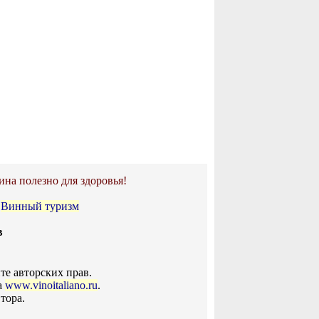
ина полезно для здоровья!
•
Винный туризм
в
те авторских прав.
а
www.vinoitaliano.ru
.
тора.