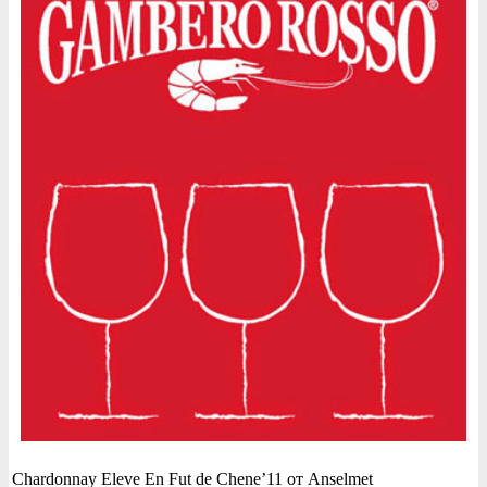
Chardonnay Eleve En Fut de Chene’11 от Anselmet