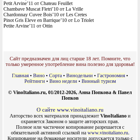
Petit Arvine’11 от Chateau Feuillet
Chambave Muscat Fletri’10 от La Vrille
Chardonnay Cuvee Bois’10 от Les Cretes
Pinot Gris Eleve en Barrique’10 от Lo Triolet
Petite Arvine’11 от Ottin
Сайт предназначен для лиц старше 18 лет. Помните, что
только умеренное употребление вина полезно для здоровья!
Главная
•
Вино
•
Сорта
•
Винодельни
•
Гастрономия
•
Рейтинги
•
Вино недели
•
Винный туризм
© VinoItaliano.ru, 01/2012-2026, Анна Попкова & Павел
Попков
О сайте www.vinoitaliano.ru
Авторство всех материалов принадлежит
VinoItaliano
и
охраняется Законом о защите авторских прав.
Полное или частичное копирование разрешается с
обязательной активной ссылкой на
www.vinoitaliano.ru
.
Копирование на бумажные носители допускается только с