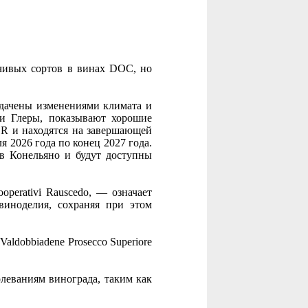
йчивых сортов в винах DOC, но
задачены изменениями климата и
ми Глеры, показывают хорошие
CR и находятся на завершающей
я 2026 года по конец 2027 года.
a в Конельяно и будут доступны
perativi Rauscedo, — означает
виноделия, сохраняя при этом
aldobbiadene Prosecco Superiore
леваниям винограда, таким как