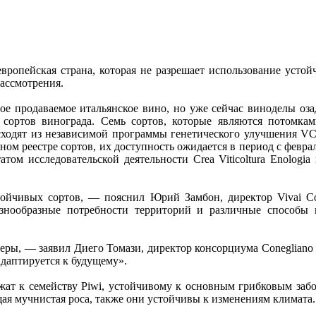
вропейская страна, которая не разрешает использование усто
рассмотрения.
амое продаваемое итальянское вино, но уже сейчас виноделы о
 сортов винограда. Семь сортов, которые являются потомка
исходят из независимой программы генетического улучшения V
ом реестре сортов, их доступность ожидается в период с феврал
атом исследовательской деятельности Crea Viticoltura Enologi
ойчивых сортов, — пояснил Юрий Замбон, директор Vivai Coo
азнообразные потребности территорий и различные способы 
еры, — заявил Диего Томази, директор консорциума Conegliano V
адаптируется к будущему».
ат к семейству Piwi, устойчивому к основным грибковым забо
ая мучнистая роса, также они устойчивы к изменениям климата.