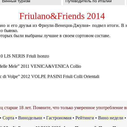
Винный туризм
Путеводитель по Италии
Friulano&Friends 2014
но и его друзья из Фриули-Венеция-Джулия» подвел итоги. В 
о бьянко.
которых были выбраны лучшие в своем сортовом составе.
 LIS NERIS Friuli Isonzo
elle Mele” 2011 VENICA&VENICA Collio
i Volpe” 2012 VOLPE PASINI Friuli Colli Orientali
ц старше 18 лет. Помните, что только умеренное употребление в
•
Сорта
•
Винодельни
•
Гастрономия
•
Рейтинги
•
Вино недели