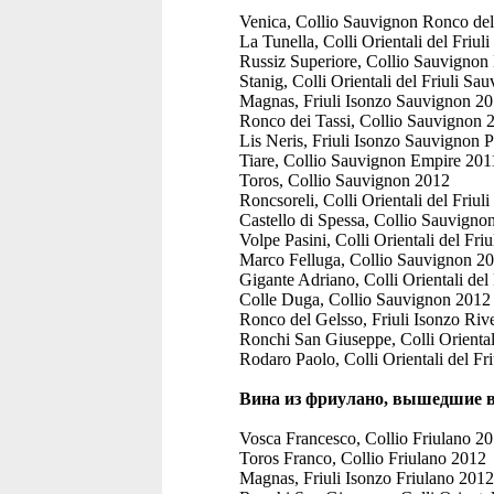
Venica, Collio Sauvignon Ronco de
La Tunella, Colli Orientali del Friu
Russiz Superiore, Collio Sauvignon
Stanig, Colli Orientali del Friuli S
Magnas, Friuli Isonzo Sauvignon 2
Ronco dei Tassi, Collio Sauvignon 
Lis Neris, Friuli Isonzo Sauvignon 
Tiare, Collio Sauvignon Empire 201
Toros, Collio Sauvignon 2012
Roncsoreli, Colli Orientali del Friu
Castello di Spessa, Collio Sauvigno
Volpe Pasini, Colli Orientali del Fr
Marco Felluga, Collio Sauvignon 2
Gigante Adriano, Colli Orientali del
Colle Duga, Collio Sauvignon 2012
Ronco del Gelsso, Friuli Isonzo Ri
Ronchi San Giuseppe, Colli Oriental
Rodaro Paolo, Colli Orientali del F
Вина из фриулано, вышедшие в
Vosca Francesco, Collio Friulano 2
Toros Franco, Collio Friulano 2012
Magnas, Friuli Isonzo Friulano 2012