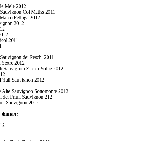
lle Mele 2012
li Sauvignon Col Matiss 2011
 Marco Felluga 2012
auvignon 2012
012
2012
Picol 2011
1
li Sauvignon dei Peschi 2011
n Segre 2012
iuli Sauvignon Zuc di Volpe 2012
012
 Friuli Sauvignon 2012
ve Alte Sauvignon Sottomonte 2012
i del Friuli Sauvignon 212
riuli Sauvignon 2012
 финал:
012