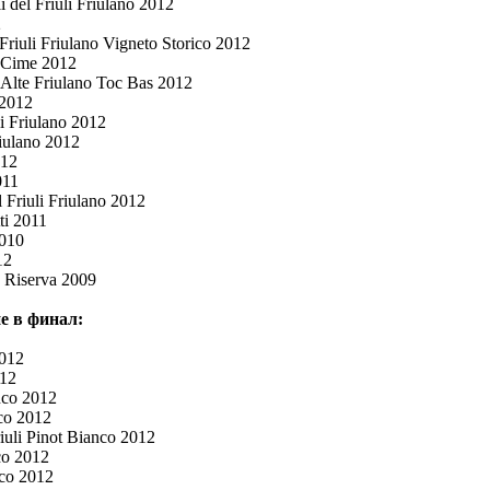
 del Friuli Friulano 2012
2
 Friuli Friulano Vigneto Storico 2012
e Cime 2012
 Alte Friulano Toc Bas 2012
 2012
li Friulano 2012
riulano 2012
012
011
l Friuli Friulano 2012
ti 2011
2010
12
a Riserva 2009
е в финал:
2012
012
anco 2012
nco 2012
riuli Pinot Bianco 2012
co 2012
nco 2012