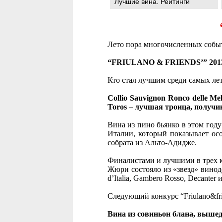
Лучшие вина. Рейтинги
Лето пора многочисленных событ
“FRIULANO & FRIENDS’” 20
Кто стал лучшим среди самых ле
Collio Sauvignon Ronco delle Mel
Toros – лучшая троица, получи
Вина из пино бьянко в этом году
Италии, который показывает осо
собрата из Альто-Адидже.
Финалистами и лучшими в трех ка
Жюри состояло из «звезд» винод
d’Italia, Gambero Rosso, Decante
Следующий конкурс “Friulano&fri
Вина из совиньон блана, выше