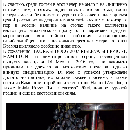
К счастью, среди гостей в этот вечер не было г-на Онищенко
и иже с ним, поэтому, поднявшись на второй этаж, гости
вечера смогли без помех и угрызений совести насладиться
целой россыпью шедевров итальянской кухни: с некоторых
пор в России наличие на столах такого количества
настоящего итальянского прошутто и пармезана придает
мероприятию вид тайного собрания заговорщиков-
гарибальдийцев, что в нескольких десятках метров от стен
Кремля выглядело особенно пикантно.
К сожалению, TAURASI DOCG 2007 RISERVA SELEZIONE
HAMILTON из лимитированной серии, посвященной
выпуску календаря Di Meo на 2016 год, по каким-то
причинам не доехало до московских пределов, однако
винную специализацию Di Meo с успехом утверждали
достаточно плотное, но вполне свежее просекко, а также
гости из Кампании: стройное и элегантное Fiano di Avellino, а
также Irpinia Rosso “Bon Generoso” 2004, полное суровой
грации и еще не растраченной силы.