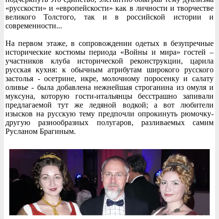
«русскости» и «европейскости» как в личности и творчестве
великого Толстого, так и в российской истории и
современности...
На первом этаже, в сопровождении одетых в безупречные
исторические костюмы периода «Войны и мира» гостей –
участников клуба исторической реконструкции, царила
русская кухня: к обычным атрибутам широкого русского
застолья - осетрине, икре, молочному поросенку и салату
оливье - была добавлена нежнейшая строганина из омуля и
муксуна, которую гости-итальянцы бесстрашно запивали
предлагаемой тут же ледяной водкой; а вот любители
изысков на русскую тему предпочли опрокинуть рюмочку-
другую разнообразных полугаров, разливаемых самим
Русланом Брагиным.