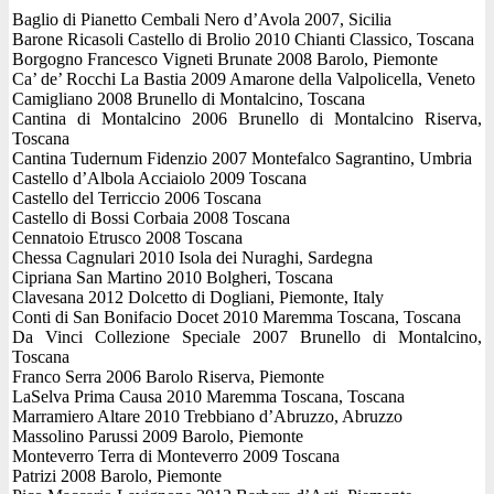
Baglio di Pianetto Cembali Nero d’Avola 2007, Sicilia
Barone Ricasoli Castello di Brolio 2010 Chianti Classico, Toscana
Borgogno Francesco Vigneti Brunate 2008 Barolo, Piemonte
Ca’ de’ Rocchi La Bastia 2009 Amarone della Valpolicella, Veneto
Camigliano 2008 Brunello di Montalcino, Toscana
Cantina di Montalcino 2006 Brunello di Montalcino Riserva,
Toscana
Cantina Tudernum Fidenzio 2007 Montefalco Sagrantino, Umbria
Castello d’Albola Acciaiolo 2009 Toscana
Castello del Terriccio 2006 Toscana
Castello di Bossi Corbaia 2008 Toscana
Cennatoio Etrusco 2008 Toscana
Chessa Cagnulari 2010 Isola dei Nuraghi, Sardegna
Cipriana San Martino 2010 Bolgheri, Toscana
Clavesana 2012 Dolcetto di Dogliani, Piemonte, Italy
Conti di San Bonifacio Docet 2010 Maremma Toscana, Toscana
Da Vinci Collezione Speciale 2007 Brunello di Montalcino,
Toscana
Franco Serra 2006 Barolo Riserva, Piemonte
LaSelva Prima Causa 2010 Maremma Toscana, Toscana
Marramiero Altare 2010 Trebbiano d’Abruzzo, Abruzzo
Massolino Parussi 2009 Barolo, Piemonte
Monteverro Terra di Monteverro 2009 Toscana
Patrizi 2008 Barolo, Piemonte