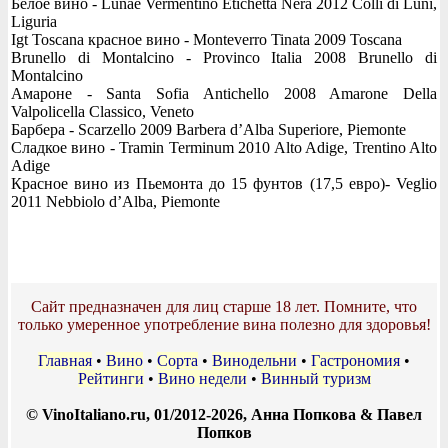
Белое вино - Lunae Vermentino Etichetta Nera 2012 Colli di Luni,
Liguria
Igt Toscana красное вино - Monteverro Tinata 2009 Toscana
Brunello di Montalcino - Provinco Italia 2008 Brunello di
Montalcino
Амароне - Santa Sofia Antichello 2008 Amarone Della
Valpolicella Classico, Veneto
Барбера - Scarzello 2009 Barbera d’Alba Superiore, Piemonte
Сладкое вино - Tramin Terminum 2010 Alto Adige, Trentino Alto
Adige
Красное вино из Пьемонта до 15 фунтов (17,5 евро)- Veglio
2011 Nebbiolo d’Alba, Piemonte
Сайт предназначен для лиц старше 18 лет. Помните, что
только умеренное употребление вина полезно для здоровья!
Главная
•
Вино
•
Сорта
•
Винодельни
•
Гастрономия
•
Рейтинги
•
Вино недели
•
Винный туризм
© VinoItaliano.ru, 01/2012-2026, Анна Попкова & Павел
Попков