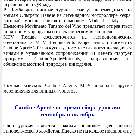
персональный QR-код.
В Ломбардии винные туристы смогут перемещаться по
холмам Ольтрепо Павезе на легендарном мотороллере Vespa,
который многие считают символом Made in Italy, а в
Пьемонте Movimento Turismo del Vino предлагает отправиться
по винным маршрутам на электрическом велосипеде.
MTV Toscana сосредоточится на гастрономических
сочетаниях, а MTV Trentino Alto Adige решили посветить
Cantine Aperte 2019 искусству, посетители смогут насладиться
винами в музыкальном сопровождении. В Венето стартует
программа CantineAperteMoments, направленная на
сближение местной природы и виноделия.
Помимо майских Cantine Aperte, MTV проводит другие
мероприятия для винных туристов.
Cantine Aperte во время сбора урожая:
сентябрь и октябрь
Сбор урожая является важным периодом для любого
винодельческого хозяйства. Далеко не на каждое предприятие