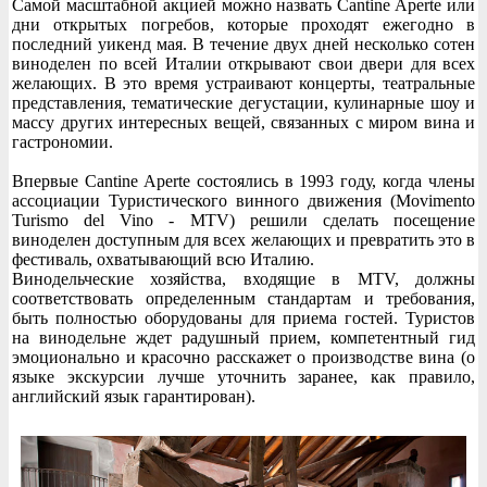
Самой масштабной акцией можно назвать Cantine Aperte или
дни открытых погребов, которые проходят ежегодно в
последний уикенд мая. В течение двух дней несколько сотен
виноделен по всей Италии открывают свои двери для всех
желающих. В это время устраивают концерты, театральные
представления, тематические дегустации, кулинарные шоу и
массу других интересных вещей, связанных с миром вина и
гастрономии.
Впервые Cantine Aperte состоялись в 1993 году, когда члены
ассоциации Туристического винного движения (Movimento
Turismo del Vino - MTV) решили сделать посещение
виноделен доступным для всех желающих и превратить это в
фестиваль, охватывающий всю Италию.
Винодельческие хозяйства, входящие в MTV, должны
соответствовать определенным стандартам и требования,
быть полностью оборудованы для приема гостей. Туристов
на винодельне ждет радушный прием, компетентный гид
эмоционально и красочно расскажет о производстве вина (о
языке экскурсии лучше уточнить заранее, как правило,
английский язык гарантирован).