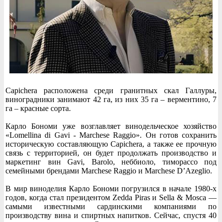
Capichera расположена среди гранитных скал Галлуры,
виноградники занимают 42 га, из них 35 га – верментино, 7
га – красные сорта.
Карло Бономи уже возглавляет винодельческое хозяйство
«Lomellina di Gavi - Marchese Raggio». Он готов сохранить
историческую составляющую Capichera, а также ее прочную
связь с территорией, он будет продолжать производство и
маркетинг вин Gavi, Barolo, неббиоло, тиморассо под
семейными брендами Marchese Raggio и Marchese D’Azeglio.
В мир виноделия Карло Бономи погрузился в начале 1980-х
годов, когда стал президентом Zedda Piras и Sella & Mosca —
самыми известными сардинскими компаниями по
производству вина и спиртных напитков. Сейчас, спустя 40