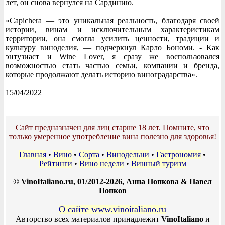
лет, он снова вернулся на Сардинию.
«Capichera — это уникальная реальность, благодаря своей
истории, винам и исключительным характеристикам
территории, она смогла усилить ценности, традиции и
культуру виноделия, — подчеркнул Карло Бономи. - Как
энтузиаст и Wine Lover, я сразу же воспользовался
возможностью стать частью семьи, компании и бренда,
которые продолжают делать историю виноградарства».
15/04/2022
Сайт предназначен для лиц старше 18 лет. Помните, что
только умеренное употребление вина полезно для здоровья!
Главная
•
Вино
•
Сорта
•
Винодельни
•
Гастрономия
•
Рейтинги
•
Вино недели
•
Винный туризм
© VinoItaliano.ru, 01/2012-2026, Анна Попкова & Павел
Попков
О сайте www.vinoitaliano.ru
Авторство всех материалов принадлежит
VinoItaliano
и