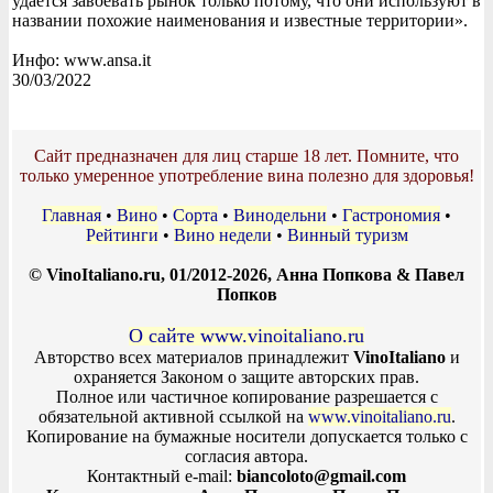
удается завоевать рынок только потому, что они используют в
названии похожие наименования и известные территории».
Инфо: www.ansa.it
30/03/2022
Сайт предназначен для лиц старше 18 лет. Помните, что
только умеренное употребление вина полезно для здоровья!
Главная
•
Вино
•
Сорта
•
Винодельни
•
Гастрономия
•
Рейтинги
•
Вино недели
•
Винный туризм
© VinoItaliano.ru, 01/2012-2026, Анна Попкова & Павел
Попков
О сайте www.vinoitaliano.ru
Авторство всех материалов принадлежит
VinoItaliano
и
охраняется Законом о защите авторских прав.
Полное или частичное копирование разрешается с
обязательной активной ссылкой на
www.vinoitaliano.ru
.
Копирование на бумажные носители допускается только с
согласия автора.
Контактный e-mail:
biancoloto@gmail.com