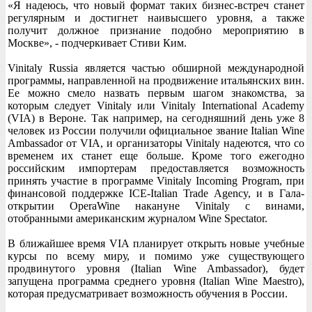
«Я надеюсь, что новый формат таких бизнес-встреч станет
регулярным и достигнет наивысшего уровня, а также
получит должное признание подобно мероприятию в
Москве», - подчеркивает Стиви Ким.
Vinitaly Russia является частью обширной международной
программы, направленной на продвижение итальянских вин.
Ее можно смело назвать первым шагом знакомства, за
которым следует Vinitaly или Vinitaly International Academy
(VIA) в Вероне. Так например, на сегодняшний день уже 8
человек из России получили официальное звание Italian Wine
Ambassador от VIA, и организаторы Vinitaly надеются, что со
временем их станет еще больше. Кроме того ежегодно
российским импортерам предоставляется возможность
принять участие в программе Vinitaly Incoming Program, при
финансовой поддержке ICE-Italian Trade Agency, и в Гала-
открытии OperaWine накануне Vinitaly с винами,
отобранными американским журналом Wine Spectator.
В ближайшее время VIA планирует открыть новые учебные
курсы по всему миру, и помимо уже существующего
продвинутого уровня (Italian Wine Ambassador), будет
запущена программа среднего уровня (Italian Wine Maestro),
которая предусматривает возможность обучения в России.