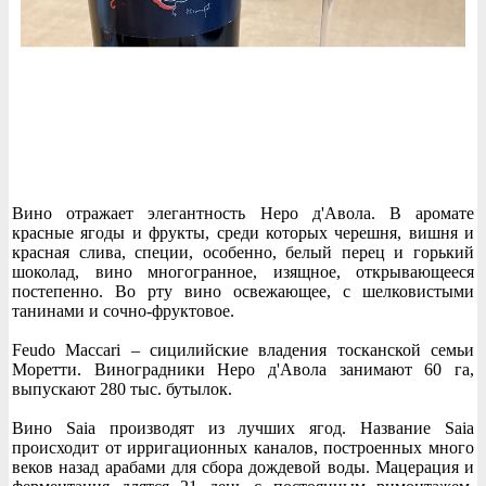
Вино отражает элегантность Неро д'Авола. В аромате
красные ягоды и фрукты, среди которых черешня, вишня и
красная слива, специи, особенно, белый перец и горький
шоколад, вино многогранное, изящное, открывающееся
постепенно. Во рту вино освежающее, с шелковистыми
танинами и сочно-фруктовое.
Feudo Maccari – сицилийские владения тосканской семьи
Моретти. Виноградники Неро д'Авола занимают 60 га,
выпускают 280 тыс. бутылок.
Вино Saia производят из лучших ягод. Название Saia
происходит от ирригационных каналов, построенных много
веков назад арабами для сбора дождевой воды. Мацерация и