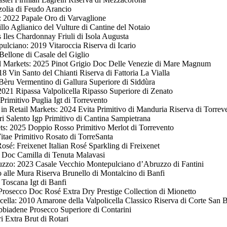
zolia di Feudo Arancio
: 2022 Papale Oro di Varvaglione
illo Aglianico del Vulture di Cantine del Notaio
 Iles Chardonnay Friuli di Isola Augusta
lciano: 2019 Vitaroccia Riserva di Icario
ellone di Casale del Giglio
il Markets: 2025 Pinot Grigio Doc Delle Venezie di Mare Magnum
8 Vin Santo del Chianti Riserva di Fattoria La Vialla
Bèru Vermentino di Gallura Superiore di Siddùra
2021 Ripassa Valpolicella Ripasso Superiore di Zenato
rimitivo Puglia Igt di Torrevento
in Retail Markets: 2024 Evita Primitivo di Manduria Riserva di Torrev
ri Salento Igp Primitivo di Cantina Sampietrana
ts: 2025 Doppio Rosso Primitivo Merlot di Torrevento
tae Primitivo Rosato di TorreSanta
osé: Freixenet Italian Rosé Sparkling di Freixenet
Doc Camilla di Tenuta Malavasi
zzo: 2023 Casale Vecchio Montepulciano d’Abruzzo di Fantini
 alle Mura Riserva Brunello di Montalcino di Banfi
Toscana Igt di Banfi
rosecco Doc Rosé Extra Dry Prestige Collection di Mionetto
ella: 2010 Amarone della Valpolicella Classico Riserva di Corte San 
biadene Prosecco Superiore di Contarini
 Extra Brut di Rotari