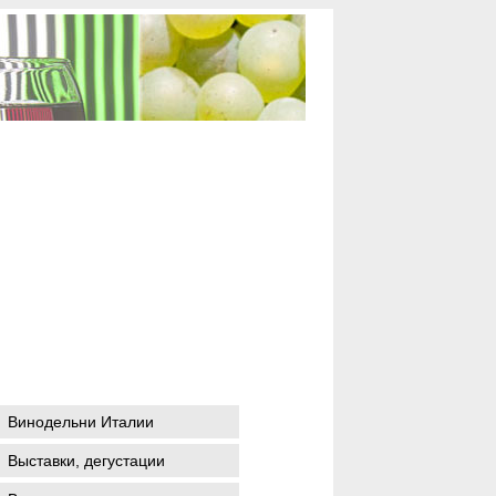
Винодельни Италии
Выставки, дегустации