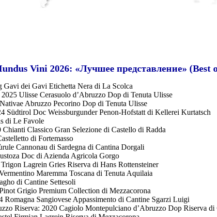
undus Vini 2026: «Лучшее представление» (Best o
Gavi dei Gavi Etichetta Nera di La Scolca
 2025 Ulisse Cerasuolo d’Abruzzo Dop di Tenuta Ulisse
Nativae Abruzzo Pecorino Dop di Tenuta Ulisse
4 Südtirol Doc Weissburgunder Penon-Hofstatt di Kellerei Kurtatsch
is di Le Favole
 Chianti Classico Gran Selezione di Castello di Radda
stelletto di Fortemasso
rule Cannonau di Sardegna di Cantina Dorgali
ustoza Doc di Azienda Agricola Gorgo
Trigon Lagrein Gries Riserva di Hans Rottensteiner
Vermentino Maremma Toscana di Tenuta Aquilaia
agho di Cantine Settesoli
Pinot Grigio Premium Collection di Mezzacorona
 Romagna Sangiovese Appassimento di Cantine Sgarzi Luigi
zzo Riserva: 2020 Cagiolo Montepulciano d’Abruzzo Dop Riserva di 
stel Firmian Lagrein Riserva di Mezzacorona