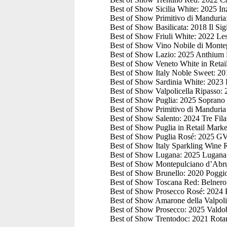
Best of Show Sicilia White: 2025 In
Best of Show Primitivo di Manduria
Best of Show Basilicata: 2018 Il Sig
Best of Show Friuli White: 2022 Les
Best of Show Vino Nobile di Montepu
Best of Show Lazio: 2025 Anthium B
Best of Show Veneto White in Reta
Best of Show Italy Noble Sweet: 201
Best of Show Sardinia White: 2023 
Best of Show Valpolicella Ripasso: 
Best of Show Puglia: 2025 Soprano P
Best of Show Primitivo di Manduria 
Best of Show Salento: 2024 Tre Fila
Best of Show Puglia in Retail Marke
Best of Show Puglia Rosé: 2025 GVi
Best of Show Italy Sparkling Wine R
Best of Show Lugana: 2025 Lugana 
Best of Show Montepulciano d’Abru
Best of Show Brunello: 2020 Poggio
Best of Show Toscana Red: Belnero 
Best of Show Prosecco Rosé: 2024 P
Best of Show Amarone della Valpolic
Best of Show Prosecco: 2025 Valdob
Best of Show Trentodoc: 2021 Rotari