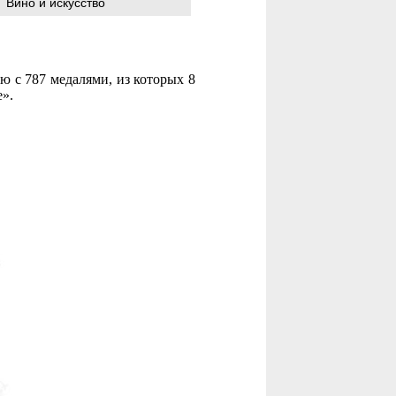
Вино и искусство
 с 787 медалями, из которых 8
».