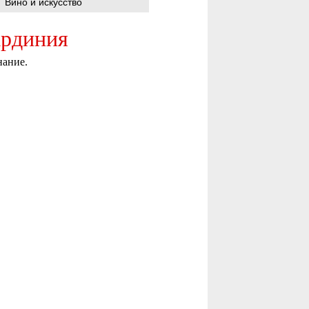
Вино и искусство
ардиния
нание.