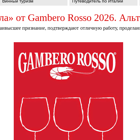
Винный туризм
Путеводитель по Италии
ла» от Gambero Rosso 2026. Аль
аивысшее признание, подтверждают отличную работу, проделан