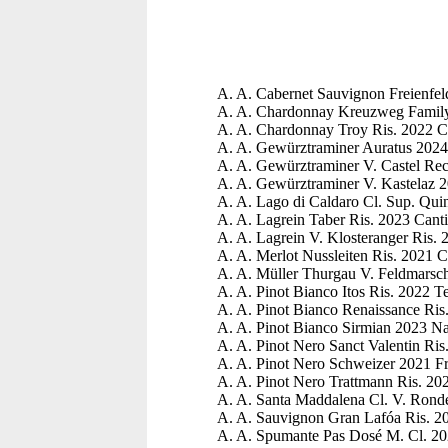
A. A. Cabernet Sauvignon Freienfel
A. A. Chardonnay Kreuzweg Family 
A. A. Chardonnay Troy Ris. 2022 C
A. A. Gewürztraminer Auratus 2024
A. A. Gewürztraminer V. Castel Rech
A. A. Gewürztraminer V. Kastelaz 
A. A. Lago di Caldaro Cl. Sup. Qui
A. A. Lagrein Taber Ris. 2023 Cant
A. A. Lagrein V. Klosteranger Ris. 
A. A. Merlot Nussleiten Ris. 2021 C
A. A. Müller Thurgau V. Feldmarsch
A. A. Pinot Bianco Itos Ris. 2022 T
A. A. Pinot Bianco Renaissance Ri
A. A. Pinot Bianco Sirmian 2023 Na
A. A. Pinot Nero Sanct Valentin Ri
A. A. Pinot Nero Schweizer 2021 F
A. A. Pinot Nero Trattmann Ris. 20
A. A. Santa Maddalena Cl. V. Ronde
A. A. Sauvignon Gran Lafóa Ris. 20
A. A. Spumante Pas Dosé M. Cl. 20