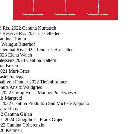
d Ris. 2022 Cantina Kurtatsch
Reserve Ris. 2021 Castelfeder
antina Tramin
 Weingut Ritterhof
tenthal Ris. 2022 Tenuta J. Hofstätter
2023 Elena Walch
ntessenz 2024 Cantina Kaltern
ina Bozen
2021 Muri-Gries
astel Sallegg
all von Fenner 2022 Tiefenbrunner
enuta Ansitz Waldgries
s. 2022 Gump Hof – Markus Prackwieser
ls Margreid
s. 2022 Cantina Produttori San Michele Appiano
ranz Haas
22 Cantina Girlan
ll 2024 Glögglhof – Franz Gojer
22 Cantina Colterenzio
20 Kettmeir