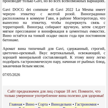
производят только Gavi, но во всех всевозможных вариациях.
Gavi DOCG dei commune di Gavi 2022 La Mesma имеет
черную этикетку с желтой розой. Виноградники
расположены в коммуне Гави, в районе Монтеротондо, что
вынесено на этикетку, чтобы подчеркнуть связь с
территорией. Виноград собирают вручную, затем следует
мягкое прессование и винификация в цементных емкостях.
Вино остаётся на тонкой осадке около года при постоянном
батонаже.
Аромат вина типичный для Gavi, сдержанный, строгий,
цветочно-ореховый. Вкус вертикальный, освежающий, с
хорошей минеральной составляющей. К этому вину легко
подобрать гастрономическую пару, начиная от рыбных блюд,
заканчивая белым мясом.
07/05/2026
Сайт предназначен для лиц старше 18 лет. Помните, что
только умеренное употребление вина полезно для здоровья!
Главная
•
Вино
•
Сорта
•
Винодельни
•
Гастрономия
•