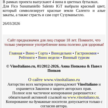
В рамках проекта выпускают 4 вина в цветных бутылках.
Для Fico Susumaniello Salento IGT выбрали красный цвет,
который символизирует красные земли Саленто и алые
закаты, а также страсть и сам сорт Сузуманьелло.
26/03/2026
Сайт предназначен для лиц старше 18 лет. Помните, что
только умеренное употребление вина полезно для здоровья!
Главная
•
Вино
•
Сорта
•
Винодельни
•
Гастрономия
•
Рейтинги
•
Вино недели
•
Винный туризм
© VinoItaliano.ru, 01/2012-2026, Анна Попкова & Павел
Попков
О сайте www.vinoitaliano.ru
Авторство всех материалов принадлежит
VinoItaliano
и
охраняется Законом о защите авторских прав.
Полное или частичное копирование разрешается с
обязательной активной ссылкой на
www.vinoitaliano.ru
.
Копирование на бумажные носители допускается только с
согласия автора.