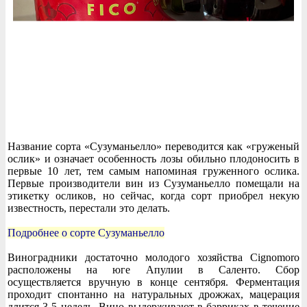
Название сорта «Сузуманьелло» переводится как «груженый
ослик» и означает особенность лозы обильно плодоносить в
первые 10 лет, тем самым напоминая груженного ослика.
Первые производители вин из Сузуманьелло помещали на
этикетку осликов, но сейчас, когда сорт приобрел некую
известность, перестали это делать.
Подробнее о сорте Сузуманьелло
Виноградники достаточно молодого хозяйства Cignomoro
расположены на юге Апулии в Саленто. Сбор
осуществляется вручную в конце сентября. Ферментация
проходит спонтанно на натуральных дрожжах, мацерация
длится 3-5 недель. Вино выдерживают в барриках в течение