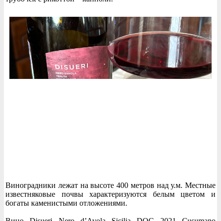
Виноградники лежат на высоте 400 метров над у.м. Местные
известняковые почвы характеризуются белым цветом и
богаты каменистыми отложениями.
Вино Disueri Nero d’Avola Sicilia DOC 2021 Cusumano