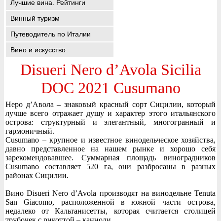
Лучшие вина. Рейтинги
Винный туризм
Путеводитель по Италии
Вино и искусство
Disueri Nero d’Avola Sicilia
DOC 2021 Cusumano
Неро д’Авола – знаковый красный сорт Сицилии, который
лучше всего отражает душу и характер этого итальянского
острова: структурный и элегантный, многогранный и
гармоничный.
Cusumano – крупное и известное винодельческое хозяйства,
давно представленное на нашем рынке и хорошо себя
зарекомендовавшее. Суммарная площадь виноградников
Cusumano составляет 520 га, они разбросаны в разных
районах Сицилии.
Вино Disueri Nero d’Avola производят на винодельне Tenuta
San Giacomo, расположенной в южной части острова,
недалеко от Кальтанисетты, которая считается столицей
трубочек с рикоттой – канноли.